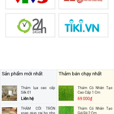
Sản phẩm mới nhất
Thảm bán chạy nhất
Thảm lụa cao cấp
Thảm Cỏ Nhân Tạo
Silk 01
Cao Cấp 1 Cm
Liên hệ
69.000
₫
THẢM CÓI TRÒN
Thảm Cỏ Nhân Tạo
xoas giup cai bo nho
Giá Rẻ 2 Cm
dem voi a Linh
88.000
₫