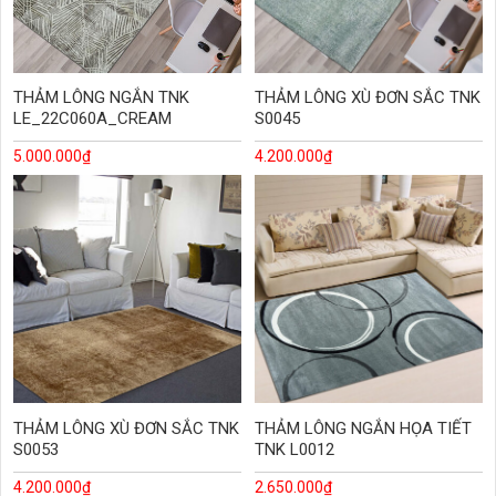
THẢM LÔNG NGẮN TNK
THẢM LÔNG XÙ ĐƠN SẮC TNK
LE_22C060A_CREAM
S0045
5.000.000
₫
4.200.000
₫
THẢM LÔNG XÙ ĐƠN SẮC TNK
THẢM LÔNG NGẮN HỌA TIẾT
S0053
TNK L0012
4.200.000
₫
2.650.000
₫