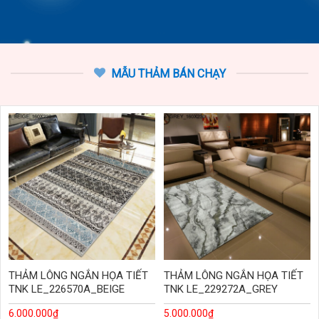
MẪU THẢM BÁN CHẠY
THẢM LÔNG NGẮN HỌA TIẾT
THẢM LÔNG NGẮN HỌA TIẾT
TNK LE_226570A_BEIGE
TNK LE_229272A_GREY
6.000.000
₫
5.000.000
₫