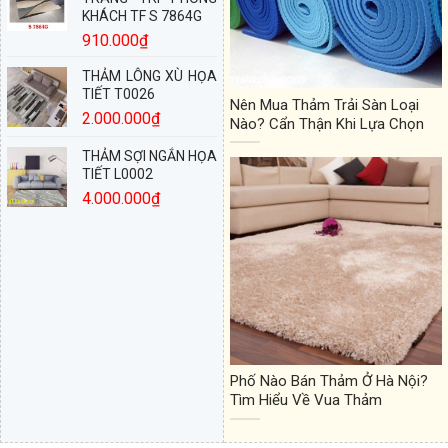
910.000
₫
THẢM LÔNG XÙ HỌA
TIẾT T0026
Nên Mua Thảm Trải Sàn Loại
2.000.000
₫
Nào? Cẩn Thận Khi Lựa Chọn
THẢM SỢI NGẮN HỌA
TIẾT L0002
4.000.000
₫
Phố Nào Bán Thảm Ở Hà Nội?
Tìm Hiểu Về Vua Thảm