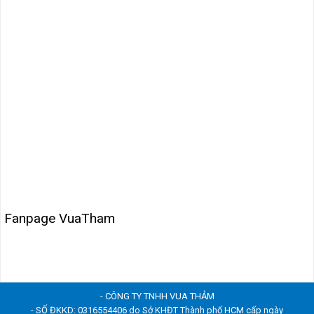
Fanpage VuaTham
- CÔNG TY TNHH VUA THẢM
- SỐ ĐKKD: 0316554406 do Sở KHĐT Thành phố HCM cấp ngày
13/06/2022