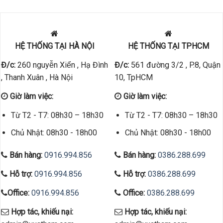
HỆ THỐNG TẠI HÀ NỘI
HỆ THỐNG TẠI TPHCM
Đ/c:
260 nguyễn Xiển , Hạ Đình
Đ/c:
561 đường 3/2 , P.8, Quận
, Thanh Xuân , Hà Nội
10, TpHCM
Giờ làm việc:
Giờ làm việc:
Từ T2 - T7: 08h30 – 18h30
Từ T2 - T7: 08h30 – 18h30
Chủ Nhật: 08h30 - 18h00
Chủ Nhật: 08h30 - 18h00
Bán hàng:
0916.994.856
Bán hàng:
0386.288.699
Hỗ trợ:
0916.994.856
Hỗ trợ:
0386.288.699
Office:
0916.994.856
Office:
0386.288.699
Hợp tác, khiếu nại:
Hợp tác, khiếu nại:
admin@vuatham.com
admin@vuatham.com