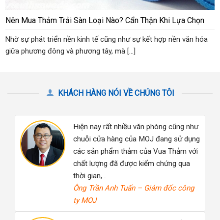
Nên Mua Thảm Trải Sàn Loại Nào? Cẩn Thận Khi Lựa Chọn
Nhờ sự phát triển nền kinh tế cũng như sự kết hợp nền văn hóa
giữa phương đông và phương tây, mà [...]
KHÁCH HÀNG NÓI VỀ CHÚNG TÔI
ng cũng như
Vua Thảm là hệ thống thảm hàng đầ
ang sử dụng
hiện nay với chất lượng đảm bảo, m
a Thảm với
giá hợp lý. Tôi hoàn toàn hài lòng sau
hứng qua
nhiều năm là khách hàng thân thiết…
Nguyễn Duy Linh – Khách Sạn Meliá
 đốc công
Hanoi
Đối với mình, việc lựa chọn Thảm