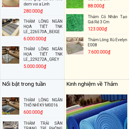
280.000
₫
Thảm Cỏ Nhân Tạo
THẢM LÔNG NGẮN
Giá Rẻ 3 Cm
HỌA TIẾT TNK
123.000
₫
LE_226570A_BEIGE
6.000.000
₫
Thảm Lông Xù Evelyn
E008
THẢM LÔNG NGẮN
7.600.000
₫
HỌA TIẾT TNK
LE_229272A_GREY
5.000.000
₫
Nổi bật trong tuần
Kinh nghiệm về Thảm
THẢM LÔNG NGẮN
THỔ NHĨ KỲ M0016
600.000
₫
THẢM TRẢI SÀN
TRANG TRÍ PHÒNG
KHÁCH TF S 7864G