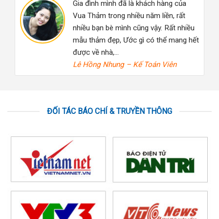
hàng của
không chỉ phụ thuộc vào giá thành, 
ền, rất
trên hết đó là chất lượng sản phẩm.
 Rất nhiều
Cảm ơn Vua Thảm với những sản
hể mang hết
phẩm hết sức tuyệt vời…
Đặng Thu Phuong – Báo VietNamNe
Viên
ĐỐI TÁC BÁO CHÍ & TRUYỀN THÔNG