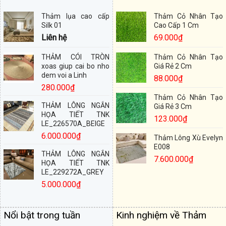
Thảm lụa cao cấp
Thảm Cỏ Nhân Tạo
Silk 01
Cao Cấp 1 Cm
Liên hệ
69.000
₫
THẢM CÓI TRÒN
Thảm Cỏ Nhân Tạo
xoas giup cai bo nho
Giá Rẻ 2 Cm
dem voi a Linh
88.000
₫
280.000
₫
Thảm Cỏ Nhân Tạo
THẢM LÔNG NGẮN
Giá Rẻ 3 Cm
HỌA TIẾT TNK
123.000
₫
LE_226570A_BEIGE
6.000.000
₫
Thảm Lông Xù Evelyn
E008
THẢM LÔNG NGẮN
7.600.000
₫
HỌA TIẾT TNK
LE_229272A_GREY
5.000.000
₫
Nổi bật trong tuần
Kinh nghiệm về Thảm