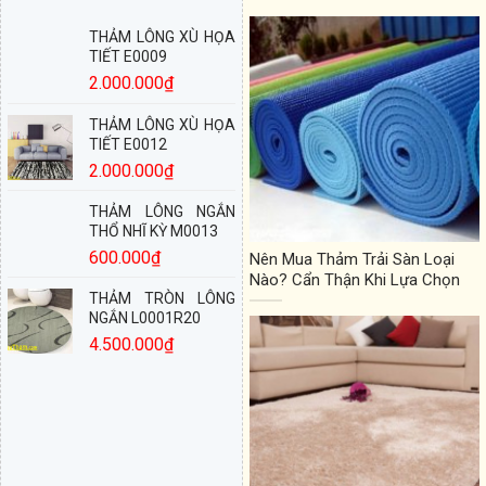
THẢM LÔNG XÙ HỌA
TIẾT E0009
2.000.000
₫
THẢM LÔNG XÙ HỌA
TIẾT E0012
2.000.000
₫
THẢM LÔNG NGẮN
THỔ NHĨ KỲ M0013
600.000
₫
Nên Mua Thảm Trải Sàn Loại
Nào? Cẩn Thận Khi Lựa Chọn
THẢM TRÒN LÔNG
NGẮN L0001R20
4.500.000
₫