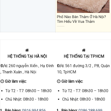
Phố Nào Bán Thảm Ở Hà Nội?
Tìm Hiểu Về Vua Thảm
HỆ THỐNG TẠI HÀ NỘI
HỆ THỐNG TẠI TPHCM
Đ/c:
260 nguyễn Xiển , Hạ Đình
Đ/c:
561 đường 3/2 , P.8, Quận
, Thanh Xuân , Hà Nội
10, TpHCM
Giờ làm việc:
Giờ làm việc:
Từ T2 - T7: 08h30 – 18h30
Từ T2 - T7: 08h30 – 18h30
Chủ Nhật: 08h30 - 18h00
Chủ Nhật: 08h30 - 18h00
Bán hàng:
0916.994.856
Bán hàng:
0386.288.699