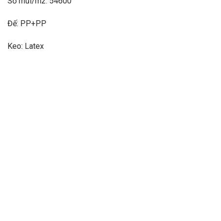
Số mũi/m2: 54600
Đế: PP+PP
Keo: Latex