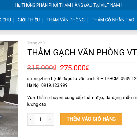
HỆ THỐNG PHÂN PHỐI THẢM HÀNG ĐẦU TẠI VIỆT NAM !
G CHỦ
GIỚI THIỆU
THẢM VĂN PHÒNG
THẢM CỎ NHÂN TẠO
Trang chủ
THẢM GẠCH VĂN PHÒNG VT
315.000
₫
275.000
₫
strong>Liên hệ để được tư vấn chi tiết – TPHCM: 0939.12
Hà Nội: 0919.123.999.
Vua Thảm chuyên cung cấp thảm đẹp, đa dạng mẫu m
lượng cao
THẢM GẠCH VĂN PHÒNG VT.06 số lượng
THÊM VÀO GIỎ HÀNG