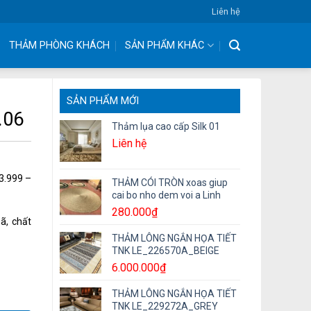
Liên hệ
THẢM PHÒNG KHÁCH
SẢN PHẨM KHÁC
SẢN PHẨM MỚI
.06
Thảm lụa cao cấp Silk 01
Liên hệ
3.999 –
THẢM CÓI TRÒN xoas giup
cai bo nho dem voi a Linh
280.000
₫
ã, chất
THẢM LÔNG NGẮN HỌA TIẾT
TNK LE_226570A_BEIGE
6.000.000
₫
THẢM LÔNG NGẮN HỌA TIẾT
TNK LE_229272A_GREY