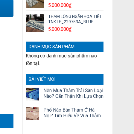
5.000.000
₫
THẢM LÔNG NGẮN HỌA TIẾT
TNK LE_229753A_BLUE
5.000.000
₫
DANH MỤC SẢN PHẨM
Không có danh mục sản phẩm nào
tồn tại.
BÀI VIẾT MỚI
Nên Mua Thảm Trải Sàn Loại
Nào? Cẩn Thận Khi Lựa Chọn
Phố Nào Bán Thảm Ở Hà
Nội? Tìm Hiểu Về Vua Thảm