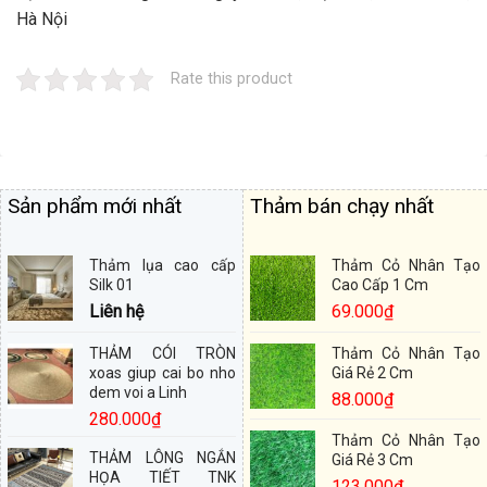
Hà Nội
Rate this product
Sản phẩm mới nhất
Thảm bán chạy nhất
Thảm lụa cao cấp
Thảm Cỏ Nhân Tạo
Silk 01
Cao Cấp 1 Cm
Liên hệ
69.000
₫
THẢM CÓI TRÒN
Thảm Cỏ Nhân Tạo
xoas giup cai bo nho
Giá Rẻ 2 Cm
dem voi a Linh
88.000
₫
280.000
₫
Thảm Cỏ Nhân Tạo
THẢM LÔNG NGẮN
Giá Rẻ 3 Cm
HỌA TIẾT TNK
123.000
₫