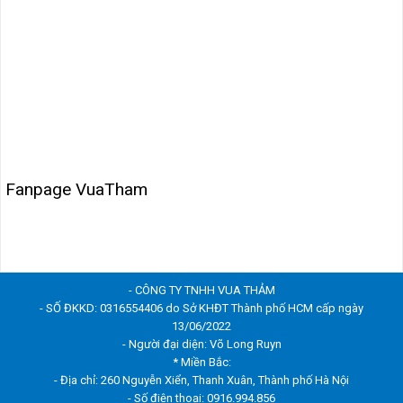
Fanpage VuaTham
- CÔNG TY TNHH VUA THẢM
- SỐ ĐKKD: 0316554406 do Sở KHĐT Thành phố HCM cấp ngày
13/06/2022
- Người đại diện: Võ Long Ruyn
* Miền Bắc:
- Địa chỉ: 260 Nguyễn Xiển, Thanh Xuân, Thành phố Hà Nội
- Số điện thoại: 0916.994.856