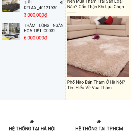
Nên Mua Thảm Trải Sàn Loại
TIẾT BỈ
Nào? Cẩn Thận Khi Lựa Chọn
RELAX_40121930
3.000.000
₫
THẢM LÔNG NGẮN
HỌA TIẾT IC0032
6.000.000
₫
Phố Nào Bán Thảm Ở Hà Nội?
Tìm Hiểu Về Vua Thảm
HỆ THỐNG TẠI HÀ NỘI
HỆ THỐNG TẠI TPHCM