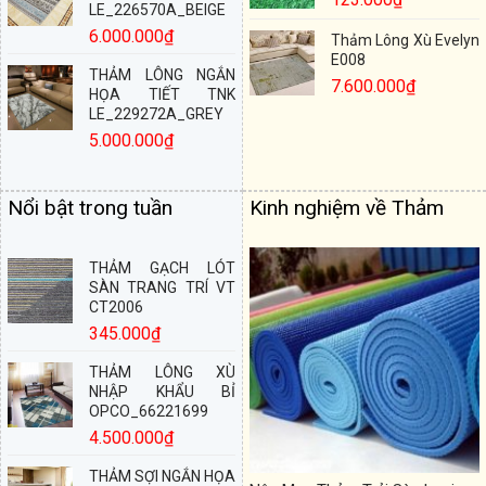
LE_226570A_BEIGE
6.000.000
₫
Thảm Lông Xù Evelyn
E008
THẢM LÔNG NGẮN
7.600.000
₫
HỌA TIẾT TNK
LE_229272A_GREY
5.000.000
₫
Nổi bật trong tuần
Kinh nghiệm về Thảm
THẢM GẠCH LÓT
SÀN TRANG TRÍ VT
CT2006
345.000
₫
THẢM LÔNG XÙ
NHẬP KHẨU BỈ
OPCO_66221699
4.500.000
₫
THẢM SỢI NGẮN HỌA