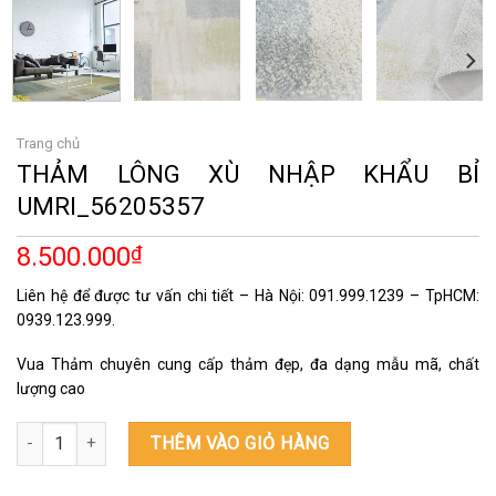
Trang chủ
THẢM LÔNG XÙ NHẬP KHẨU BỈ
UMRI_56205357
8.500.000
₫
Liên hệ để được tư vấn chi tiết – Hà Nội: 091.999.1239 – TpHCM:
0939.123.999.
Vua Thảm chuyên cung cấp thảm đẹp, đa dạng mẫu mã, chất
lượng cao
THẢM LÔNG XÙ NHẬP KHẨU BỈ UMRI_56205357 số lượng
THÊM VÀO GIỎ HÀNG