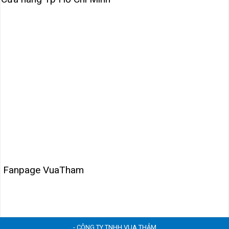
Fanpage VuaTham
- CÔNG TY TNHH VUA THẢM