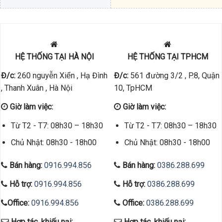
HỆ THỐNG TẠI HÀ NỘI
HỆ THỐNG TẠI TPHCM
Đ/c:
260 nguyễn Xiển , Hạ Đình
Đ/c:
561 đường 3/2 , P.8, Quận
, Thanh Xuân , Hà Nội
10, TpHCM
Giờ làm việc:
Giờ làm việc:
Từ T2 - T7: 08h30 – 18h30
Từ T2 - T7: 08h30 – 18h30
Chủ Nhật: 08h30 - 18h00
Chủ Nhật: 08h30 - 18h00
Bán hàng:
0916.994.856
Bán hàng:
0386.288.699
Hỗ trợ:
0916.994.856
Hỗ trợ:
0386.288.699
Office:
0916.994.856
Office:
0386.288.699
Hợp tác, khiếu nại:
Hợp tác, khiếu nại: