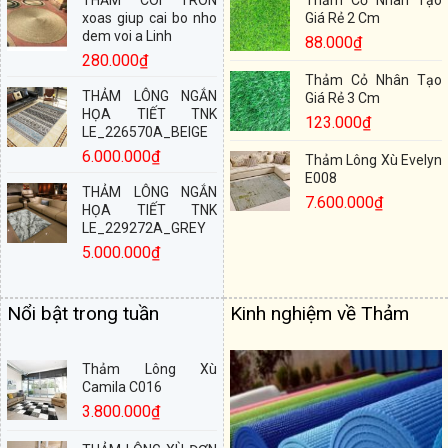
xoas giup cai bo nho
Giá Rẻ 2 Cm
dem voi a Linh
88.000
₫
280.000
₫
Thảm Cỏ Nhân Tạo
THẢM LÔNG NGẮN
Giá Rẻ 3 Cm
HỌA TIẾT TNK
123.000
₫
LE_226570A_BEIGE
6.000.000
₫
Thảm Lông Xù Evelyn
E008
THẢM LÔNG NGẮN
7.600.000
₫
HỌA TIẾT TNK
LE_229272A_GREY
5.000.000
₫
Nổi bật trong tuần
Kinh nghiệm về Thảm
Thảm Lông Xù
Camila C016
3.800.000
₫