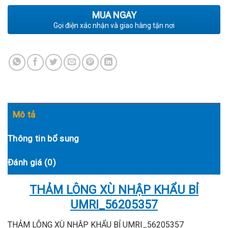
MUA NGAY
Gọi điện xác nhận và giao hàng tận nơi
Mô tả
Thông tin bổ sung
Đánh giá (0)
THẢM LÔNG XÙ NHẬP KHẨU BỈ
UMRI_56205357
THẢM LÔNG XÙ NHẬP KHẨU BỈ UMRI_56205357