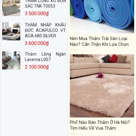
THẢM LÔNG XÙ ĐƠN
SẮC TNK T0053
3.500.000
₫
THẢM NHẬP KHẨU
ĐỨC ACAPULCO VT
ACA 680 SILVER
Nên Mua Thảm Trải Sàn Loại
3.600.000
₫
Nào? Cẩn Thận Khi Lựa Chọn
Thảm Lông Ngắn
Laverna L007
2.100.000
₫
Phố Nào Bán Thảm Ở Hà Nội?
Tìm Hiểu Về Vua Thảm