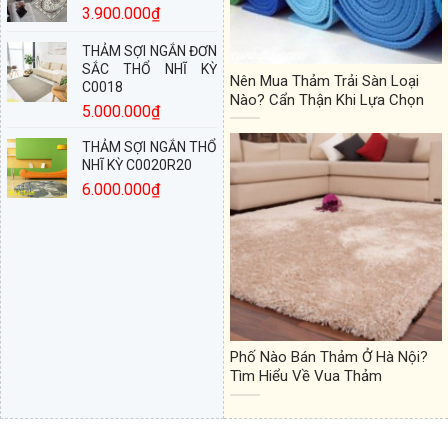
3.900.000
₫
THẢM SỢI NGẮN ĐƠN
SẮC THỔ NHĨ KỲ
Nên Mua Thảm Trải Sàn Loại
C0018
Nào? Cẩn Thận Khi Lựa Chọn
5.000.000
₫
THẢM SỢI NGẮN THỔ
NHĨ KỲ C0020R20
6.000.000
₫
Phố Nào Bán Thảm Ở Hà Nội?
Tìm Hiểu Về Vua Thảm