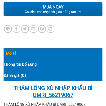
MUA NGAY
Gọi điện xác nhận và giao hàng tận nơi
Mô tả
Thông tin bổ sung
Đánh giá (0)
THẢM LÔNG XÙ NHẬP KHẨU BỈ
UMRI_56219067
THẢM LÔNG XÙ NHẬP KHẨU BỈ UMRI_56219067