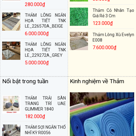
280.000
₫
Thảm Cỏ Nhân Tạo
THẢM LÔNG NGẮN
Giá Rẻ 3 Cm
HỌA TIẾT TNK
123.000
₫
LE_226570A_BEIGE
6.000.000
₫
Thảm Lông Xù Evelyn
E008
THẢM LÔNG NGẮN
7.600.000
₫
HỌA TIẾT TNK
LE_229272A_GREY
5.000.000
₫
Nổi bật trong tuần
Kinh nghiệm về Thảm
THẢM TRẢI SÀN
TRANG TRÍ UAE
GLIMMER 1840
182.000
₫
THẢM SỢI NGẮN THỔ
NHĨ KỲ R0056