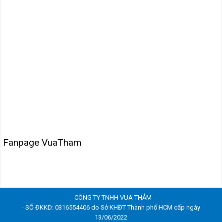
Fanpage VuaTham
- CÔNG TY TNHH VUA THẢM
- SỐ ĐKKD: 0316554406 do Sở KHĐT Thành phố HCM cấp ngày
13/06/2022