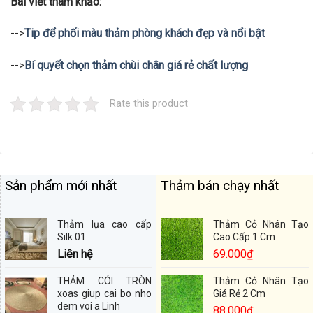
Bài viết tham khảo:
-->
Tip để phối màu thảm phòng khách đẹp và nổi bật
-->
Bí quyết chọn thảm chùi chân giá rẻ chất lượng
Rate this product
Sản phẩm mới nhất
Thảm bán chạy nhất
Thảm lụa cao cấp
Thảm Cỏ Nhân Tạo
Silk 01
Cao Cấp 1 Cm
Liên hệ
69.000
₫
THẢM CÓI TRÒN
Thảm Cỏ Nhân Tạo
xoas giup cai bo nho
Giá Rẻ 2 Cm
dem voi a Linh
88.000
₫