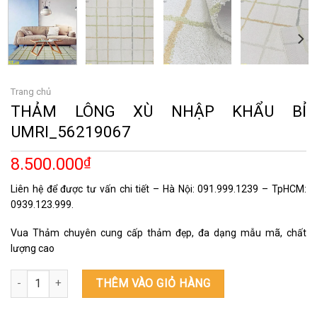
Trang chủ
THẢM LÔNG XÙ NHẬP KHẨU BỈ
UMRI_56219067
8.500.000
₫
Liên hệ để được tư vấn chi tiết – Hà Nội: 091.999.1239 – TpHCM:
0939.123.999.
Vua Thảm chuyên cung cấp thảm đẹp, đa dạng mẫu mã, chất
lượng cao
THẢM LÔNG XÙ NHẬP KHẨU BỈ UMRI_56219067 số lượng
THÊM VÀO GIỎ HÀNG