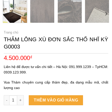
Trang chủ
THẢM LÔNG XÙ ĐƠN SẮC THỔ NHĨ KỲ
G0003
4.500.000
₫
Liên hệ để được tư vấn chi tiết – Hà Nội: 091.999.1239 – TpHCM:
0939.123.999.
Vua Thảm chuyên cung cấp thảm đẹp, đa dạng mẫu mã, chất
lượng cao
THẢM LÔNG XÙ ĐƠN SẮC THỔ NHĨ KỲ G0003 số lượng
THÊM VÀO GIỎ HÀNG