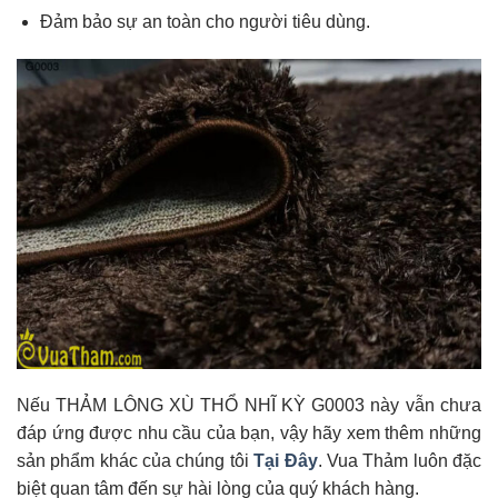
Đảm bảo sự an toàn cho người tiêu dùng.
Nếu THẢM LÔNG XÙ THỔ NHĨ KỲ G0003 này vẫn chưa
đáp ứng được nhu cầu của bạn, vậy hãy xem thêm những
sản phẩm khác của chúng tôi
Tại Đây
. Vua Thảm luôn đặc
biệt quan tâm đến sự hài lòng của quý khách hàng.