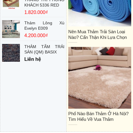
KHÁCH 5336 RED
1.820.000
₫
Thảm Lông Xù
Evelyn E009
Nên Mua Thảm Trải Sàn Loại
4.200.000
₫
Nào? Cẩn Thận Khi Lựa Chọn
THẢM TẤM TRẢI
SÀN (QM) BASIX
Liên hệ
Phố Nào Bán Thảm Ở Hà Nội?
Tìm Hiểu Về Vua Thảm