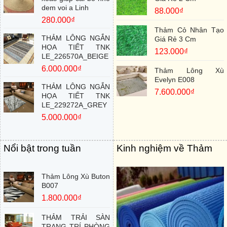
dem voi a Linh
88.000
₫
280.000
₫
Thảm Cỏ Nhân Tạo
THẢM LÔNG NGẮN
Giá Rẻ 3 Cm
HỌA TIẾT TNK
123.000
₫
LE_226570A_BEIGE
6.000.000
₫
Thảm Lông Xù
Evelyn E008
THẢM LÔNG NGẮN
7.600.000
₫
HỌA TIẾT TNK
LE_229272A_GREY
5.000.000
₫
Nổi bật trong tuần
Kinh nghiệm về Thảm
Thảm Lông Xù Buton
B007
1.800.000
₫
THẢM TRẢI SÀN
TRANG TRÍ PHÒNG