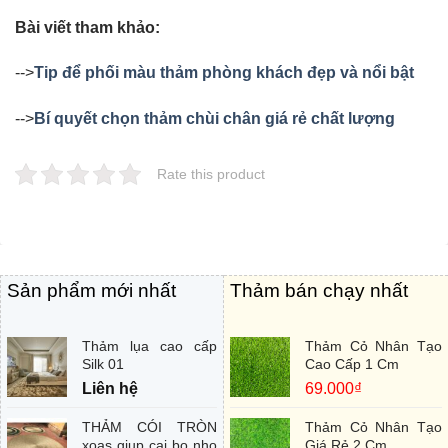
Bài viết tham khảo:
-->
Tip để phối màu thảm phòng khách đẹp và nổi bật
-->
Bí quyết chọn thảm chùi chân giá rẻ chất lượng
Rate this product
Sản phẩm mới nhất
Thảm bán chạy nhất
Thảm lụa cao cấp
Thảm Cỏ Nhân Tạo
Silk 01
Cao Cấp 1 Cm
Liên hệ
69.000
₫
THẢM CÓI TRÒN
Thảm Cỏ Nhân Tạo
xoas giup cai bo nho
Giá Rẻ 2 Cm