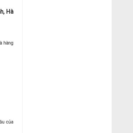
nh, Hà
hà hàng
ầu của