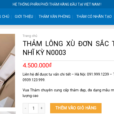
HỆ THỐNG PHÂN PHỐI THẢM HÀNG ĐẦU TẠI VIỆT NAM !
G CHỦ
GIỚI THIỆU
THẢM VĂN PHÒNG
THẢM CỎ NHÂN TẠO
Trang chủ
THẢM LÔNG XÙ ĐƠN SẮC 
NHĨ KỲ N0003
4.500.000
₫
Liên hệ để được tư vấn chi tiết – Hà Nội: 091.999.1239 
0939.123.999.
Vua Thảm chuyên cung cấp thảm đẹp, đa dạng mẫu m
lượng cao
THẢM LÔNG XÙ ĐƠN SẮC THỔ NHĨ KỲ N0003 số lượng
THÊM VÀO GIỎ HÀNG