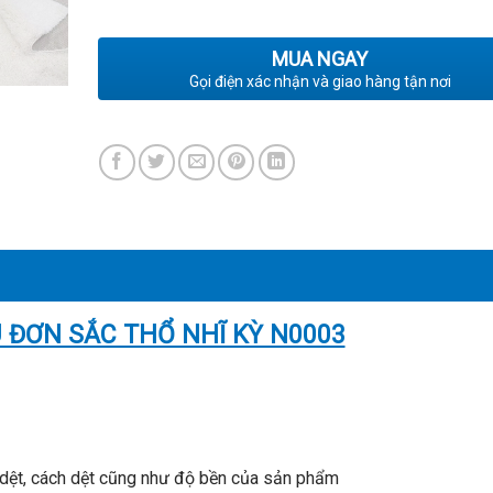
MUA NGAY
Gọi điện xác nhận và giao hàng tận nơi
 ĐƠN SẮC THỔ NHĨ KỲ N0003
 dệt, cách dệt cũng như độ bền của sản phẩm