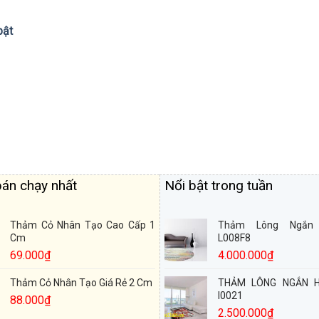
bật
án chạy nhất
Nổi bật trong tuần
Thảm Cỏ Nhân Tạo Cao Cấp 1
Thảm Lông Ngắn 
Cm
L008F8
69.000
₫
4.000.000
₫
Thảm Cỏ Nhân Tạo Giá Rẻ 2 Cm
THẢM LÔNG NGẮN H
I0021
88.000
₫
2.500.000
₫