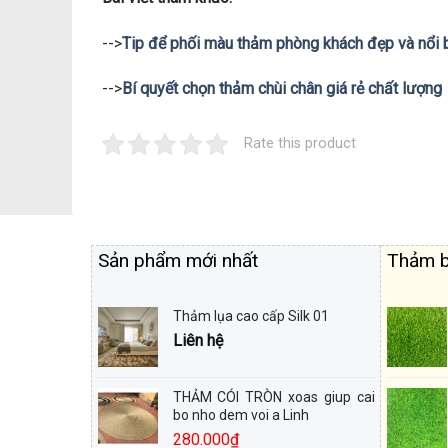
-->
Tip để phối màu thảm phòng khách đẹp và nổi 
-->
Bí quyết chọn thảm chùi chân giá rẻ chất lượng
Rate this product
Sản phẩm mới nhất
Thảm b
Thảm lụa cao cấp Silk 01
Liên hệ
THẢM CÓI TRÒN xoas giup cai
bo nho dem voi a Linh
280.000
₫