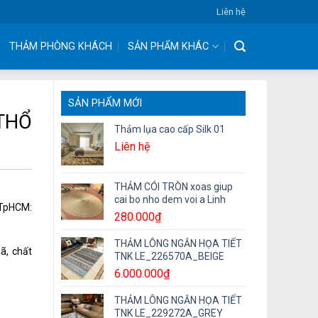
Liên hệ
THẢM PHÒNG KHÁCH
SẢN PHẨM KHÁC
SẢN PHẨM MỚI
THỔ
Thảm lụa cao cấp Silk 01
Liên hệ
THẢM CÓI TRÒN xoas giup
cai bo nho dem voi a Linh
– TpHCM:
280.000
₫
THẢM LÔNG NGẮN HỌA TIẾT
ã, chất
TNK LE_226570A_BEIGE
6.000.000
₫
THẢM LÔNG NGẮN HỌA TIẾT
TNK LE_229272A_GREY