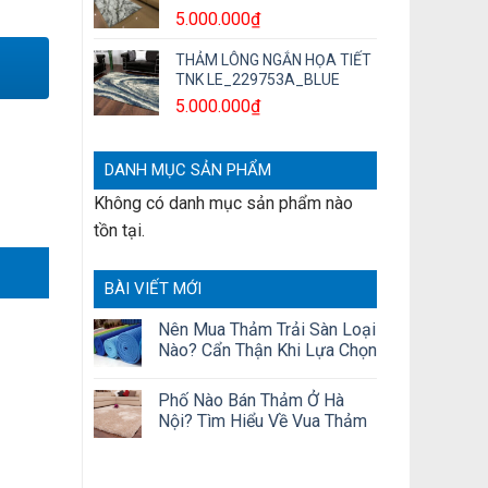
5.000.000
₫
THẢM LÔNG NGẮN HỌA TIẾT
TNK LE_229753A_BLUE
5.000.000
₫
DANH MỤC SẢN PHẨM
Không có danh mục sản phẩm nào
tồn tại.
BÀI VIẾT MỚI
Nên Mua Thảm Trải Sàn Loại
Nào? Cẩn Thận Khi Lựa Chọn
Phố Nào Bán Thảm Ở Hà
Nội? Tìm Hiểu Về Vua Thảm