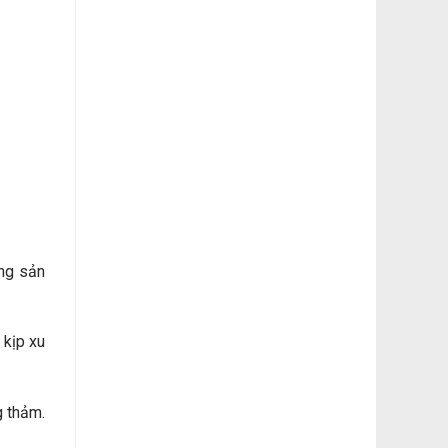
ng sản
 kịp xu
g thảm.