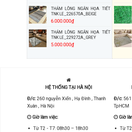
THẢM LÔNG NGẮN HỌA TIẾT
TNK LE_226570A_BEIGE
6.000.000
₫
THẢM LÔNG NGẮN HỌA TIẾT
TNK LE_229272A_GREY
5.000.000
₫
HỆ THỐNG TẠI HÀ NỘI
Đ/c:
260 nguyễn Xiển , Hạ Đình , Thanh
Đ/c:
561 
Xuân , Hà Nội
TpHCM
Giờ làm việc:
Giờ là
Từ T2 - T7: 08h30 – 18h30
Từ T2