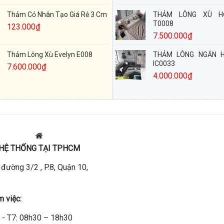
Thảm Cỏ Nhân Tạo Giá Rẻ 3 Cm
THẢM LÔNG XÙ H
T0008
123.000
₫
7.500.000
₫
Thảm Lông Xù Evelyn E008
THẢM LÔNG NGẮN H
IC0033
7.600.000
₫
4.000.000
₫
HỆ THỐNG TẠI TPHCM
đường 3/2 , P.8, Quận 10,
m việc:
 - T7: 08h30 – 18h30