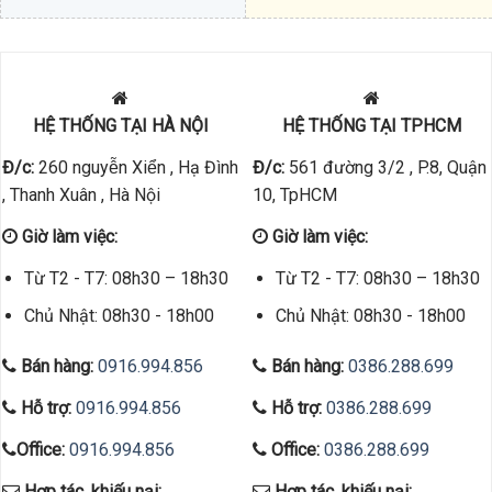
HỆ THỐNG TẠI HÀ NỘI
HỆ THỐNG TẠI TPHCM
Đ/c:
260 nguyễn Xiển , Hạ Đình
Đ/c:
561 đường 3/2 , P.8, Quận
, Thanh Xuân , Hà Nội
10, TpHCM
Giờ làm việc:
Giờ làm việc:
Từ T2 - T7: 08h30 – 18h30
Từ T2 - T7: 08h30 – 18h30
Chủ Nhật: 08h30 - 18h00
Chủ Nhật: 08h30 - 18h00
Bán hàng:
0916.994.856
Bán hàng:
0386.288.699
Hỗ trợ:
0916.994.856
Hỗ trợ:
0386.288.699
Office:
0916.994.856
Office:
0386.288.699
Hợp tác, khiếu nại:
Hợp tác, khiếu nại: