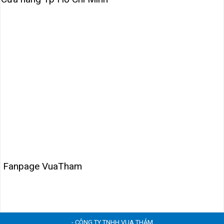
Fanpage VuaTham
- CÔNG TY TNHH VUA THẢM