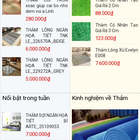
xoas giup cai bo nho
Giá Rẻ 2 Cm
dem voi a Linh
88.000
₫
280.000
₫
Thảm Cỏ Nhân Tạo
THẢM LÔNG NGẮN
Giá Rẻ 3 Cm
HỌA TIẾT TNK
123.000
₫
LE_226570A_BEIGE
6.000.000
₫
Thảm Lông Xù Evelyn
E008
THẢM LÔNG NGẮN
7.600.000
₫
HỌA TIẾT TNK
LE_229272A_GREY
5.000.000
₫
Nổi bật trong tuần
Kinh nghiệm về Thảm
THẢM SỢI NGẮN HỌA
TIẾT BỈ
ARTE_25109053
7.000.000
₫