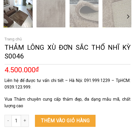
Trang chủ
THẢM LÔNG XÙ ĐƠN SẮC THỔ NHĨ KỲ
S0046
4.500.000
₫
Liên hệ để được tư vấn chi tiết – Hà Nội: 091.999.1239 – TpHCM:
0939.123.999.
Vua Thảm chuyên cung cấp thảm đẹp, đa dạng mẫu mã, chất
lượng cao
THẢM LÔNG XÙ ĐƠN SẮC THỔ NHĨ KỲ S0046 số lượng
THÊM VÀO GIỎ HÀNG