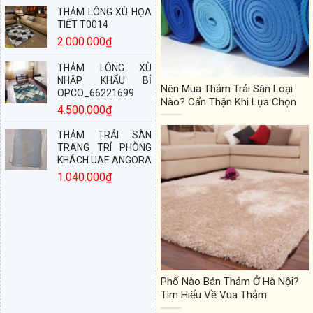
THẢM LÔNG XÙ HỌA
TIẾT T0014
2.000.000
₫
THẢM LÔNG XÙ
NHẬP KHẨU BỈ
Nên Mua Thảm Trải Sàn Loại
OPCO_66221699
Nào? Cẩn Thận Khi Lựa Chọn
4.500.000
₫
THẢM TRẢI SÀN
TRANG TRÍ PHÒNG
KHÁCH UAE ANGORA
1.040.000
₫
Phố Nào Bán Thảm Ở Hà Nội?
Tìm Hiểu Về Vua Thảm