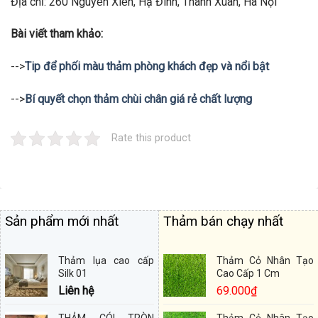
Địa chỉ: 260 Nguyễn Xiển, Hạ Đình, Thanh Xuân, Hà Nội
Bài viết tham khảo:
-->
Tip để phối màu thảm phòng khách đẹp và nổi bật
-->
Bí quyết chọn thảm chùi chân giá rẻ chất lượng
Rate this product
Sản phẩm mới nhất
Thảm bán chạy nhất
Thảm lụa cao cấp
Thảm Cỏ Nhân Tạo
Silk 01
Cao Cấp 1 Cm
Liên hệ
69.000
₫
THẢM CÓI TRÒN
Thảm Cỏ Nhân Tạo