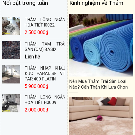
Nổi bật trong tuần
Kinh nghiệm về Thảm
THẢM LÔNG NGẮN
HỌA TIẾT I0022
2.500.000
₫
THẢM TẤM TRẢI
SÀN (QM) BASIX
Liên hệ
THẢM NHẬP KHẨU
ĐỨC PARADISE VT
PAR 400 PLATIN
Nên Mua Thảm Trải Sàn Loại
5.900.000
₫
Nào? Cẩn Thận Khi Lựa Chọn
THẢM LÔNG NGẮN
HỌA TIẾT H0009
2.000.000
₫