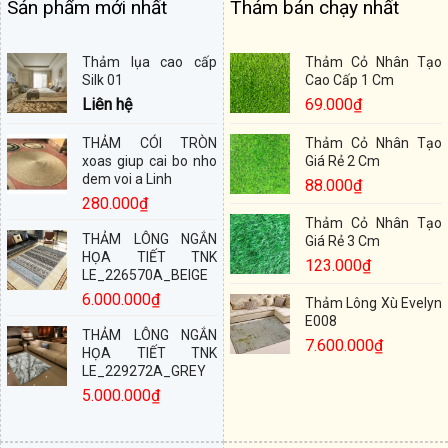
Sản phẩm mới nhất
Thảm bán chạy nhất
Thảm lụa cao cấp
Thảm Cỏ Nhân Tạo
Silk 01
Cao Cấp 1 Cm
Liên hệ
69.000
₫
THẢM CÓI TRÒN
Thảm Cỏ Nhân Tạo
xoas giup cai bo nho
Giá Rẻ 2 Cm
dem voi a Linh
88.000
₫
280.000
₫
Thảm Cỏ Nhân Tạo
THẢM LÔNG NGẮN
Giá Rẻ 3 Cm
HỌA TIẾT TNK
123.000
₫
LE_226570A_BEIGE
6.000.000
₫
Thảm Lông Xù Evelyn
E008
THẢM LÔNG NGẮN
7.600.000
₫
HỌA TIẾT TNK
LE_229272A_GREY
5.000.000
₫