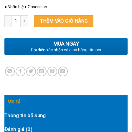
● Nhãn hiệu: Obsession
THẢM NHẬP KHẨU ĐỨC ACAPULCO VT ACA 686 TAUPE số lượng
THÊM VÀO GIỎ HÀNG
MUA NGAY
Gọi điện xác nhận và giao hàng tận nơi
Mô tả
Thông tin bổ sung
Đánh giá (0)