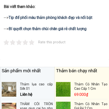
Bài viết tham khảo:
-->
Tip để phối màu thảm phòng khách đẹp và nổi bật
-->
Bí quyết chọn thảm chùi chân giá rẻ chất lượng
Rate this product
Sản phẩm mới nhất
Thảm bán chạy nhất
Thảm lụa cao cấp
Thảm Cỏ Nhân Tạo
Silk 01
Cao Cấp 1 Cm
Liên hệ
69.000
₫
THẢM CÓI TRÒN
Thảm Cỏ Nhân Tạo
xoas giup cai bo nho
Giá Rẻ 2 Cm