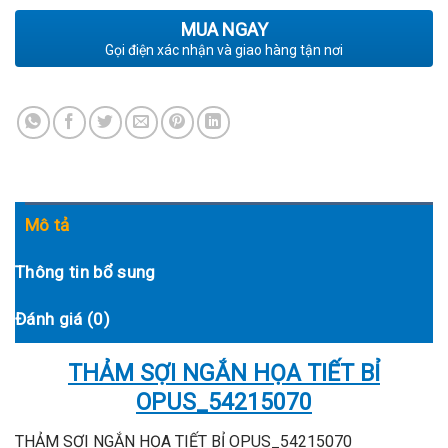
MUA NGAY
Gọi điện xác nhận và giao hàng tận nơi
Mô tả
Thông tin bổ sung
Đánh giá (0)
THẢM SỢI NGẮN HỌA TIẾT BỈ
OPUS_54215070
THẢM SỢI NGẮN HỌA TIẾT BỈ OPUS_54215070