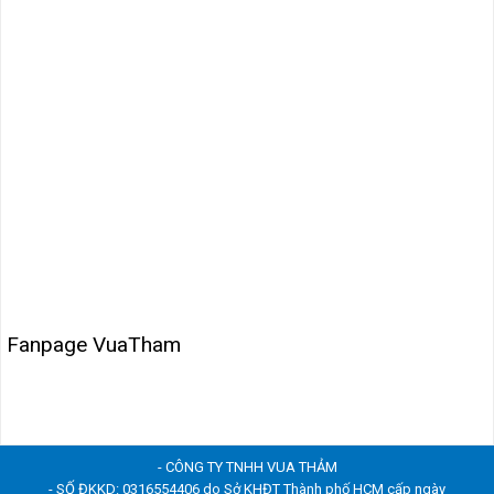
Fanpage VuaTham
- CÔNG TY TNHH VUA THẢM
- SỐ ĐKKD: 0316554406 do Sở KHĐT Thành phố HCM cấp ngày