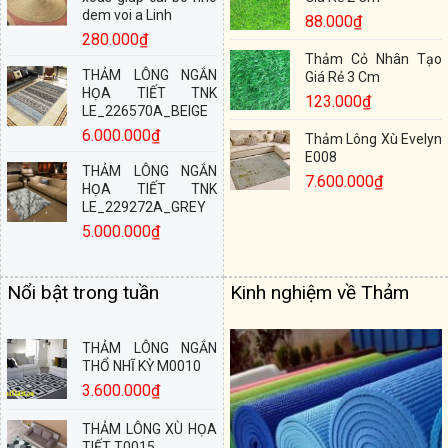
dem voi a Linh
88.000
₫
280.000
₫
Thảm Cỏ Nhân Tạo
THẢM LÔNG NGẮN
Giá Rẻ 3 Cm
HỌA TIẾT TNK
123.000
₫
LE_226570A_BEIGE
6.000.000
₫
Thảm Lông Xù Evelyn
E008
THẢM LÔNG NGẮN
7.600.000
₫
HỌA TIẾT TNK
LE_229272A_GREY
5.000.000
₫
Nổi bật trong tuần
Kinh nghiệm về Thảm
THẢM LÔNG NGẮN
THỔ NHĨ KỲ M0010
3.600.000
₫
THẢM LÔNG XÙ HỌA
TIẾT T0015