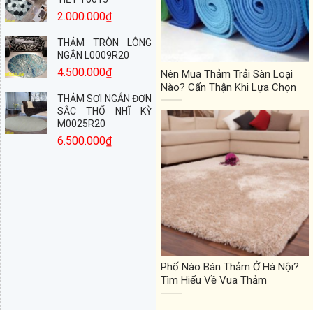
2.000.000
₫
THẢM TRÒN LÔNG
NGẮN L0009R20
4.500.000
₫
Nên Mua Thảm Trải Sàn Loại
Nào? Cẩn Thận Khi Lựa Chọn
THẢM SỢI NGẮN ĐƠN
SẮC THỔ NHĨ KỲ
M0025R20
6.500.000
₫
Phố Nào Bán Thảm Ở Hà Nội?
Tìm Hiểu Về Vua Thảm