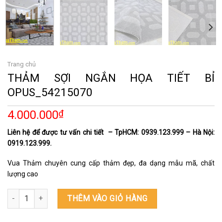
Trang chủ
THẢM SỢI NGẮN HỌA TIẾT BỈ
OPUS_54215070
4.000.000
₫
Liên hệ để được tư vấn chi tiết – TpHCM: 0939.123.999 – Hà Nội:
0919.123.999.
Vua Thảm chuyên cung cấp thảm đẹp, đa dạng mẫu mã, chất
lượng cao
THẢM SỢI NGẮN HỌA TIẾT BỈ OPUS_54215070 số lượng
THÊM VÀO GIỎ HÀNG