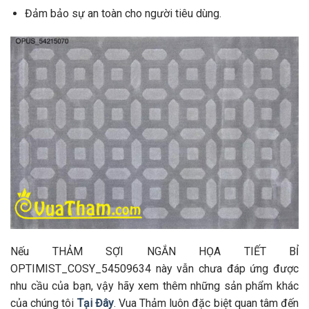
Đảm bảo sự an toàn cho người tiêu dùng.
Nếu THẢM SỢI NGẮN HỌA TIẾT BỈ
OPTIMIST_COSY_54509634 này vẫn chưa đáp ứng được
nhu cầu của bạn, vậy hãy xem thêm những sản phẩm khác
của chúng tôi
Tại Đây
. Vua Thảm luôn đặc biệt quan tâm đến