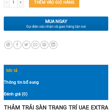
THẢM TRẢI SÀN TRANG TRÍ UAE EXTRA 3771 số lượng
THÊM VÀO GIỎ HÀNG
MUA NGAY
Gọi điện xác nhận và giao hàng tận nơi
Mô tả
Thông tin bổ sung
Đánh giá (0)
THẢM TRẢI SÀN TRANG TRÍ UAE EXTRA