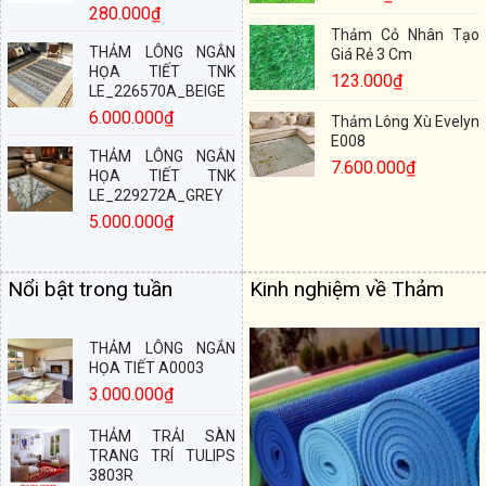
280.000
₫
Thảm Cỏ Nhân Tạo
THẢM LÔNG NGẮN
Giá Rẻ 3 Cm
HỌA TIẾT TNK
123.000
₫
LE_226570A_BEIGE
6.000.000
₫
Thảm Lông Xù Evelyn
E008
THẢM LÔNG NGẮN
7.600.000
₫
HỌA TIẾT TNK
LE_229272A_GREY
5.000.000
₫
Nổi bật trong tuần
Kinh nghiệm về Thảm
THẢM LÔNG NGẮN
HỌA TIẾT A0003
3.000.000
₫
THẢM TRẢI SÀN
TRANG TRÍ TULIPS
3803R