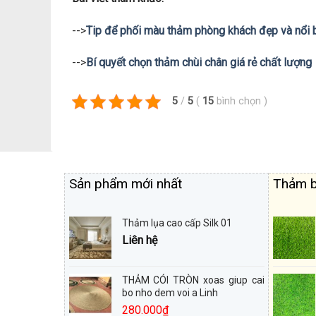
-->
Tip để phối màu thảm phòng khách đẹp và nổi 
-->
Bí quyết chọn thảm chùi chân giá rẻ chất lượng
5
/
5
(
15
bình chọn
)
Sản phẩm mới nhất
Thảm b
Thảm lụa cao cấp Silk 01
Liên hệ
THẢM CÓI TRÒN xoas giup cai
bo nho dem voi a Linh
280.000
₫