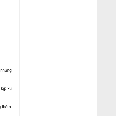
 những
 kịp xu
g thảm.