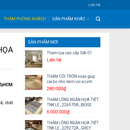
Liên hệ
THẢM PHÒNG KHÁCH
SẢN PHẨM KHÁC
SẢN PHẨM MỚI
HỌA
Thảm lụa cao cấp Silk 01
Liên hệ
THẢM CÓI TRÒN xoas giup
cai bo nho dem voi a Linh
– TpHCM:
280.000
₫
THẢM LÔNG NGẮN HỌA TIẾT
ã, chất
TNK LE_226570A_BEIGE
6.000.000
₫
THẢM LÔNG NGẮN HỌA TIẾT
TNK LE_229272A_GREY