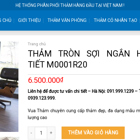
HỆ THỐNG PHÂN PHỐI THẢM HÀNG ĐẦU TẠI VIỆT NAM !
G CHỦ
GIỚI THIỆU
THẢM VĂN PHÒNG
THẢM CỎ NHÂN TẠO
Trang chủ
THẢM TRÒN SỢI NGẮN 
TIẾT M0001R20
6.500.000
₫
Liên hệ để được tư vấn chi tiết – Hà Nội: 091.999.1239 
0939.123.999.
Vua Thảm chuyên cung cấp thảm đẹp, đa dạng mẫu m
lượng cao
THẢM TRÒN SỢI NGẮN HỌA TIẾT M0001R20 số lượng
THÊM VÀO GIỎ HÀNG