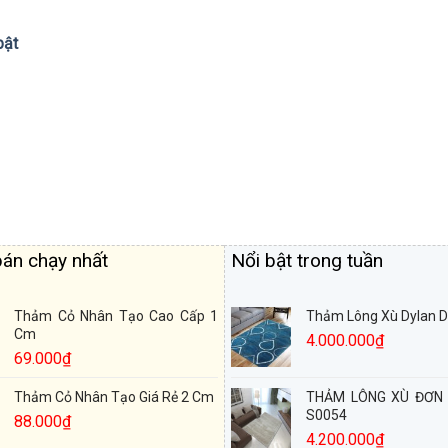
bật
án chạy nhất
Nổi bật trong tuần
Thảm Cỏ Nhân Tạo Cao Cấp 1
Thảm Lông Xù Dylan 
Cm
4.000.000
₫
69.000
₫
Thảm Cỏ Nhân Tạo Giá Rẻ 2 Cm
THẢM LÔNG XÙ ĐƠN
S0054
88.000
₫
4.200.000
₫