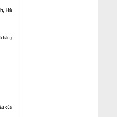
nh, Hà
hà hàng
ầu của