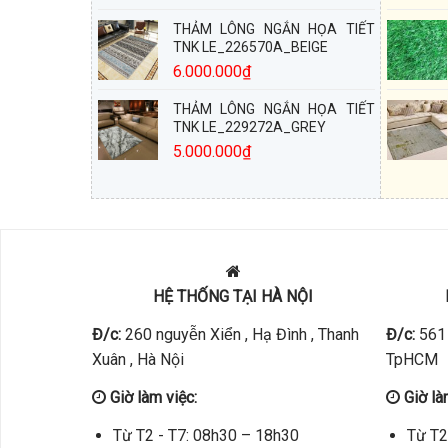
THẢM LÔNG NGẮN HỌA TIẾT
TNK LE_226570A_BEIGE
6.000.000
₫
THẢM LÔNG NGẮN HỌA TIẾT
TNK LE_229272A_GREY
5.000.000
₫
HỆ THỐNG TẠI HÀ NỘI
Đ/c:
260 nguyễn Xiển , Hạ Đình , Thanh
Đ/c:
561 
Xuân , Hà Nội
TpHCM
Giờ làm việc:
Giờ là
Từ T2 - T7: 08h30 – 18h30
Từ T2