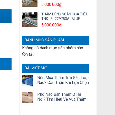
5.000.000
₫
THẢM LÔNG NGẮN HỌA TIẾT
TNK LE_229753A_BLUE
5.000.000
₫
DANH MỤC SẢN PHẨM
Không có danh mục sản phẩm nào
tồn tại.
BÀI VIẾT MỚI
Nên Mua Thảm Trải Sàn Loại
Nào? Cẩn Thận Khi Lựa Chọn
Phố Nào Bán Thảm Ở Hà
Nội? Tìm Hiểu Về Vua Thảm