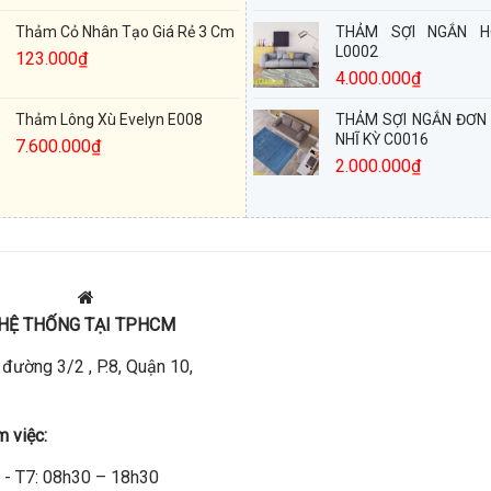
Thảm Cỏ Nhân Tạo Giá Rẻ 3 Cm
THẢM SỢI NGẮN H
L0002
123.000
₫
4.000.000
₫
Thảm Lông Xù Evelyn E008
THẢM SỢI NGẮN ĐƠN
NHĨ KỲ C0016
7.600.000
₫
2.000.000
₫
HỆ THỐNG TẠI TPHCM
đường 3/2 , P.8, Quận 10,
m việc:
 - T7: 08h30 – 18h30