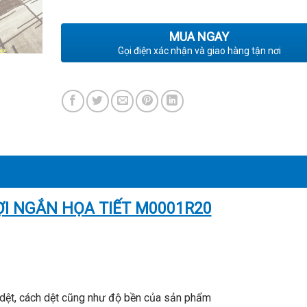
MUA NGAY
Gọi điện xác nhận và giao hàng tận nơi
I NGẮN HỌA TIẾT M0001R20
 dệt, cách dệt cũng như độ bền của sản phẩm