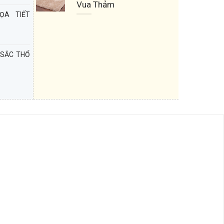
Vua Thảm
ỌA TIẾT
 SẮC THỔ