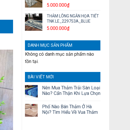
5.000.000
₫
THẢM LÔNG NGẮN HỌA TIẾT
TNK LE_229753A_BLUE
5.000.000
₫
DANH MỤC SẢN PHẨM
Không có danh mục sản phẩm nào
tồn tại.
BÀI VIẾT MỚI
Nên Mua Thảm Trải Sàn Loại
Nào? Cẩn Thận Khi Lựa Chọn
Phố Nào Bán Thảm Ở Hà
Nội? Tìm Hiểu Về Vua Thảm