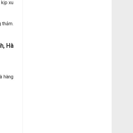
 kịp xu
g thảm.
nh, Hà
hà hàng