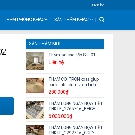
Liên hệ
THẢM PHÒNG KHÁCH
SẢN PHẨM KHÁC
SẢN PHẨM MỚI
02
Thảm lụa cao cấp Silk 01
Liên hệ
THẢM CÓI TRÒN xoas giup
cai bo nho dem voi a Linh
280.000
₫
THẢM LÔNG NGẮN HỌA TIẾT
TNK LE_226570A_BEIGE
6.000.000
₫
THẢM LÔNG NGẮN HỌA TIẾT
TNK LE_229272A_GREY