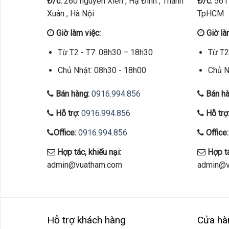
Đ/c:
260 nguyễn Xiển , Hạ Đình , Thanh
Đ/c:
561 
Xuân , Hà Nội
TpHCM
Giờ làm việc:
Giờ là
Từ T2 - T7: 08h30 – 18h30
Từ T2
Chủ Nhật: 08h30 - 18h00
Chủ N
Bán hàng:
0916.994.856
Bán hà
Hỗ trợ:
0916.994.856
Hỗ trợ
Office:
0916.994.856
Office:
Hợp tác, khiếu nại:
Hợp tá
admin@vuatham.com
admin@v
Hỗ trợ khách hàng
Cửa hà