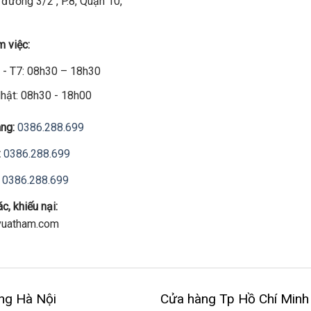
đường 3/2 , P.8, Quận 10,
m việc:
 - T7: 08h30 – 18h30
hật: 08h30 - 18h00
ng:
0386.288.699
:
0386.288.699
0386.288.699
c, khiếu nại:
uatham.com
ng Hà Nội
Cửa hàng Tp Hồ Chí Minh