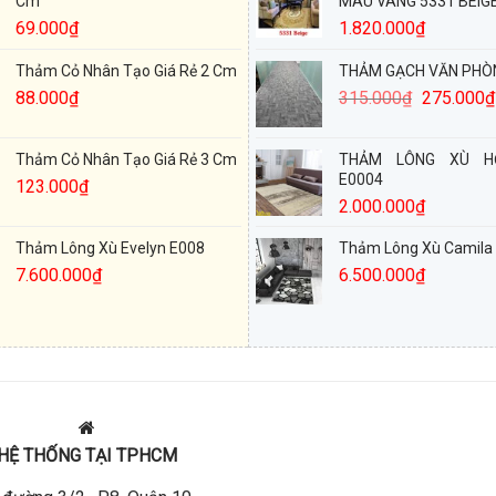
Cm
MÀU VÀNG 5331 BEIG
69.000
₫
1.820.000
₫
Thảm Cỏ Nhân Tạo Giá Rẻ 2 Cm
THẢM GẠCH VĂN PHÒN
88.000
₫
315.000
₫
275.000
₫
Thảm Cỏ Nhân Tạo Giá Rẻ 3 Cm
THẢM LÔNG XÙ H
E0004
123.000
₫
2.000.000
₫
Thảm Lông Xù Evelyn E008
Thảm Lông Xù Camila
7.600.000
₫
6.500.000
₫
HỆ THỐNG TẠI TPHCM