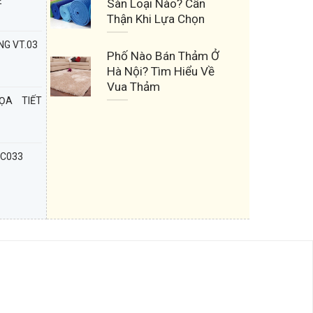
E
Sàn Loại Nào? Cẩn
Thận Khi Lựa Chọn
G VT.03
Phố Nào Bán Thảm Ở
Hà Nội? Tìm Hiểu Về
Vua Thảm
ỌA TIẾT
 C033