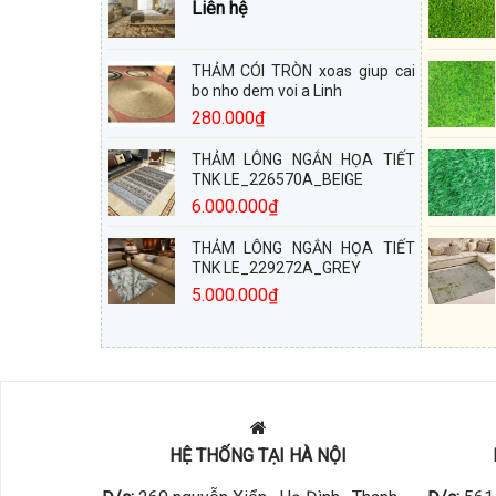
Liên hệ
THẢM CÓI TRÒN xoas giup cai
bo nho dem voi a Linh
280.000
₫
THẢM LÔNG NGẮN HỌA TIẾT
TNK LE_226570A_BEIGE
6.000.000
₫
THẢM LÔNG NGẮN HỌA TIẾT
TNK LE_229272A_GREY
5.000.000
₫
HỆ THỐNG TẠI HÀ NỘI