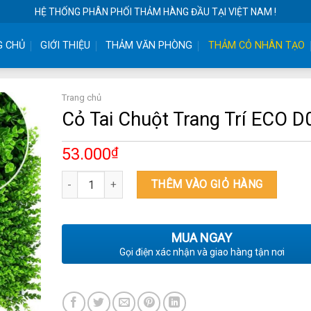
HỆ THỐNG PHÂN PHỐI THẢM HÀNG ĐẦU TẠI VIỆT NAM !
G CHỦ
GIỚI THIỆU
THẢM VĂN PHÒNG
THẢM CỎ NHÂN TẠO
Trang chủ
Cỏ Tai Chuột Trang Trí ECO D
53.000
₫
Cỏ Tai Chuột Trang Trí ECO D02 số lượng
THÊM VÀO GIỎ HÀNG
MUA NGAY
Gọi điện xác nhận và giao hàng tận nơi